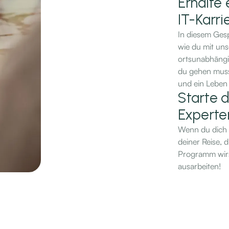
Erhalte 
IT-Karri
In diesem Ges
wie du mit uns
ortsunabhängig
du gehen musst
und ein Leben
Starte d
Experte
Wenn du dich f
deiner Reise, 
Programm wirs
ausarbeiten!