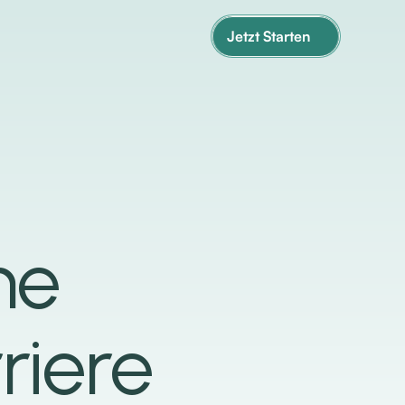
Jetzt Starten
ine
riere