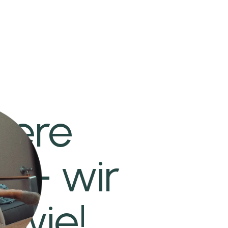
iere
r – wir
 wie!