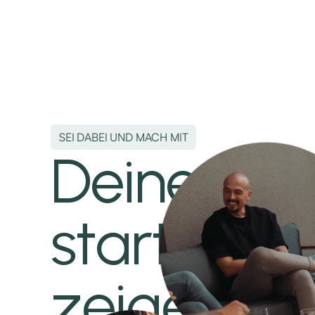
SEI DABEI UND MACH MIT
Deine Karr
startet hie
zeigen dir,