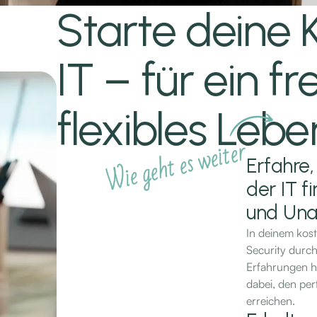
Starte deine K
IT – für ein fr
flexibles Lebe
Wie geht es weiter
Erfahre,
der IT fi
und Una
In deinem kost
Security durch
Erfahrungen ha
dabei, den per
erreichen.