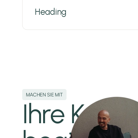
Heading
1. Verantwortlicher
Verantwortlich für die Datenverarbeitung ist:
Maxanit Academy
Maxanit FZC
Al Shmookh Business Center
MACHEN SIE MIT
Umm Al Quwain Free Trade Zone
Ihre Karri
Umm Al Quwain, Vereinigte Arabische Emirat
E-Mail: support@maxanit.de