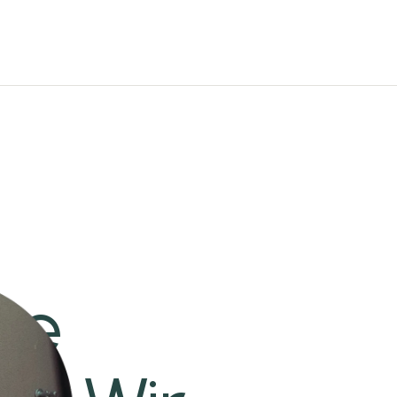
ere
e (UAE)