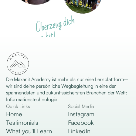
Ü
be
r
ze
u
g
dic
h
sel
bst!
Es funktioniert
Die Maxanit Academy ist mehr als nur eine Lernplattform–
wir sind deine persönliche Wegbegleitung in eine der
spannendsten und zukunftssichersten Branchen der Welt:
Informationstechnologie
Quick Links
Social Media
Home
Instagram
Testimonials
Facebook
What you'll Learn
LinkedIn